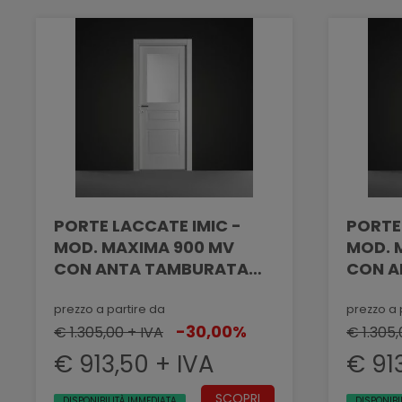
PORTE LACCATE IMIC -
PORTE
MOD. MAXIMA 900 MV
MOD. MAX
CON ANTA TAMBURATA
CON A
PANTOGRAFATA EFFETTO
PANTO
MASSELLATO CON VANO
MASSE
prezzo a partire da
prezzo a 
-30,00%
VETRO
€ 1.305,00 + IVA
VETRO
€ 1.305,
€ 913,50 + IVA
€ 91
SCOPRI
DISPONIBILITÀ IMMEDIATA
DISPONIBI