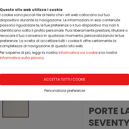
Questo sito web utilizza i cookie
I cookie sono piccoli file di testo che i siti web collocano sul tuo
dispositivo durante la navigazione. Le informazioni in essi contenute
possono riguardare te, le tue preferenze o il tuo dispositivo ma non ti
identificano sotto il profilo personale. Puoi liberamente prestare, rifiutare o
revocare il tuo consenso in qualsiasi momento, personalizzando le tue
preferenze. La scelta di accettare tutti i cookie ti offre certamente la
completezza di navigazione di questo sito web.
Per saperne di più, leggi la nostra
Informativa sui cookie
e la nostra
EDAMENTO SU MISURA
REALIZZAZIONI
TESTIMONIANZ
Informativa sulla privacy
RNE MODERNE IMIC
Laccate
ACCETTA TUTTI I COOKIE
Personalizza preferenze
ULTIMO PEZZO
PORTE L
SEVENTY