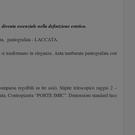
venta essenziale nella definizione estetica.
mburata, pantografata - LACCATA.
re si trasformano in eleganza. Anta tamburata pantografata con
mparsa regolbili su tre assi). Stipite telescopico raggio 2 –
 battuta. Contropiastra “PORTE IMIC”. Dimensioni standard luce