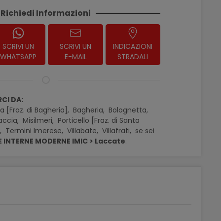
Richiedi Informazioni
SCRIVI UN
SCRIVI UN
INDICAZIONI
WHATSAPP
E-MAIL
STRADALI
CI DA:
a [Fraz. di Bagheria],
Bagheria,
Bolognetta,
accia,
Misilmeri,
Porticello [Fraz. di Santa
a,
Termini Imerese,
Villabate,
Villafrati,
se sei
 INTERNE MODERNE IMIC > Laccate
.