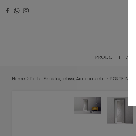
PRODOTTI
ARR
Home
Porte, Finestre, Infissi, Arredamento
PORTE INTE