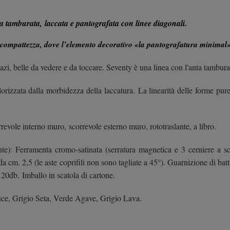
a tamburata, laccata e pantografata con linee diagonali.
mpattezza, dove l’elemento decorativo «la pantografatura minimal» di
i spazi, belle da vedere e da toccare. Seventy è una linea con l'anta ta
lorizzata dalla morbidezza della laccatura. La linearità delle forme pu
rrevole interno muro, scorrevole esterno muro, rototraslante, a libro.
te): Ferramenta cromo-satinata (serratura magnetica e 3 cerniere a sco
a da cm. 2,5 (le aste coprifili non sono tagliate a 45°). Guarnizione di
0db. Imballo in scatola di cartone.
uce, Grigio Seta, Verde Agave, Grigio Lava.