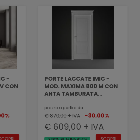
C -
PORTE LACCATE IMIC -
MV CON
MOD. MAXIMA 800 M CON
ANTA TAMBURATA
FETTO
PANTOGRAFATA EFFETTO
VANO
MASSELLATO
prezzo a partire da
00%
-30,00%
€ 870,00 + IVA
€ 609,00 + IVA
SCOPRI
SCOPRI
DISPONIBILITÀ IMMEDIATA