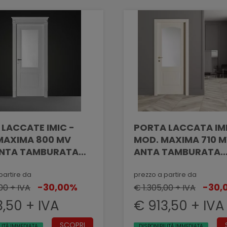
 LACCATE IMIC -
PORTA LACCATA IMI
IMA 800 MV
MOD. MAXIMA 710 
NTA TAMBURATA
ANTA TAMBURATA
GRAFATA EFFETTO
PANTOGRAFATA EF
LLATO CON VANO
MASSELLATO CON 
partire da
prezzo a partire da
-30,00%
-30,
00 + IVA
VETRO
€ 1.305,00 + IVA
3,50 + IVA
€ 913,50 + IVA
SCOPRI
LITÀ IMMEDIATA
DISPONIBILITÀ IMMEDIATA