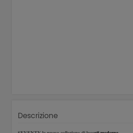
Descrizione
SEVENTY la nuova collezione di lacc
ati moderna.