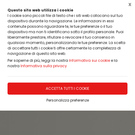
X
Questo sito web utilizza i cookie
I cookie sono piccoli file di testo che i siti web collocano sul tuo
dispositivo durante la navigazione. Le informazioni in essi
Home
Porte, Finestre, Infissi, Arredamento
PORTE INTERNE MODERNE IMIC
Lacc
contenute possono riguardare te, le tue preferenze o il tuo
dispositivo ma non ti identificano sotto il profilo personale. Puoi
liberamente prestare, rifiutare o revocare il tuo consenso in
qualsiasi momento, personalizzando le tue preferenze. La scelta
di accettare tutti i cookie ti offre certamente la completezza di
navigazione di questo sito web.
Per saperne di più, leggi la nostra
Informativa sui cookie
e la
nostra
Informativa sulla privacy
ACCETTA TUTTI I COOKIE
Personalizza preferenze