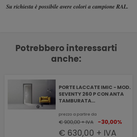
Su richiesta è possibile avere colori a campione RAL.
Potrebbero interessarti
anche:
PORTE LACCATE IMIC - MOD.
SEVENTY 260 P CON ANTA
TAMBURATA
PANTOGRAFATA LINEE
DIAGONALI
prezzo a partire da
-30,00%
€ 900,00 + IVA
€ 630,00 + IVA