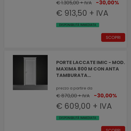
VETRO
-30,00%
€ 1.305,00 + IVA
€ 913,50 + IVA
DISPONIBILITÀ IMMEDIATA
SCOPRI
PORTE LACCATE IMIC - MOD.
MAXIMA 800 M CON ANTA
TAMBURATA
PANTOGRAFATA EFFETTO
MASSELLATO
prezzo a partire da
-30,00%
€ 870,00 + IVA
€ 609,00 + IVA
DISPONIBILITÀ IMMEDIATA
SCOPRI