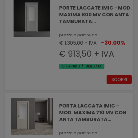
PORTE LACCATE IMIC - MOD.
MAXIMA 800 MV CON ANTA
TAMBURATA
PANTOGRAFATA EFFETTO
MASSELLATO CON VANO
prezzo a partire da
VETRO
-30,00%
€ 1.305,00 + IVA
€ 913,50 + IVA
DISPONIBILITÀ IMMEDIATA
SCOPRI
PORTA LACCATA IMIC -
MOD. MAXIMA 710 MV CON
ANTA TAMBURATA
PANTOGRAFATA EFFETTO
MASSELLATO CON VANO
prezzo a partire da