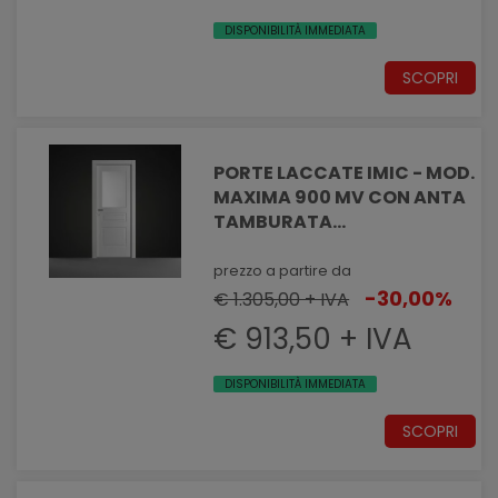
DISPONIBILITÀ IMMEDIATA
SCOPRI
PORTE LACCATE IMIC - MOD.
MAXIMA 900 MV CON ANTA
TAMBURATA
PANTOGRAFATA EFFETTO
MASSELLATO CON VANO
prezzo a partire da
VETRO
-30,00%
€ 1.305,00 + IVA
€ 913,50 + IVA
DISPONIBILITÀ IMMEDIATA
SCOPRI