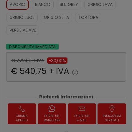
AVORIO
BIANCO
BLU GREY
GRIGIO LAVA
GRIGIO LUCE
GRIGIO SETA
TORTORA
VERDE AGAVE
DISPONIBILITÀ IMMEDIATA
€ 772,50 + IVA
-30,00%
€ 540,75 + IVA
Richiedi Informazioni
CHIAMA
SCRIVI UN
SCRIVI UN
INDICAZIONI
ADESSO
WHATSAPP
E-MAIL
STRADALI