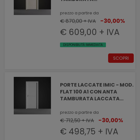
PANTOGRAFATA EFFETTO
MASSELLATO
prezzo a partire da
-30,00%
€ 870,00 + IVA
€ 609,00 + IVA
DISPONIBILITÀ IMMEDIATA
SCOPRI
PORTE LACCATE IMIC - MOD.
FLAT 100 A1 CON ANTA
TAMBURATA LACCATA
NOBILITATA CON INSERTO IN
ALLUMINIO
prezzo a partire da
-30,00%
€ 712,50 + IVA
€ 498,75 + IVA