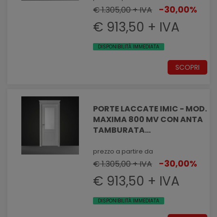
VETRO
-30,00%
€ 1.305,00 + IVA
€ 913,50 + IVA
DISPONIBILITÀ IMMEDIATA
SCOPRI
PORTE LACCATE IMIC - MOD.
MAXIMA 800 MV CON ANTA
TAMBURATA
PANTOGRAFATA EFFETTO
MASSELLATO CON VANO
prezzo a partire da
VETRO
-30,00%
€ 1.305,00 + IVA
€ 913,50 + IVA
DISPONIBILITÀ IMMEDIATA