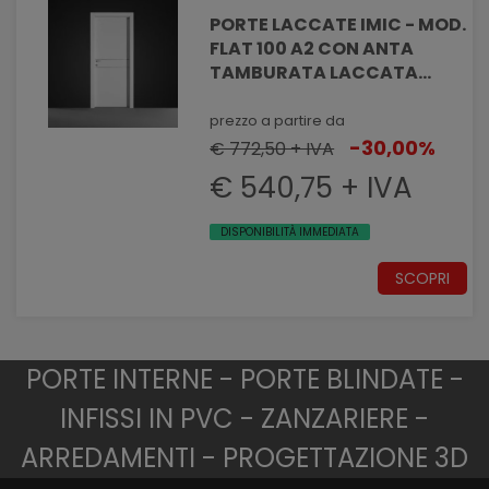
PORTE LACCATE IMIC - MOD.
FLAT 100 A2 CON ANTA
TAMBURATA LACCATA
NOBILITATA CON INSERTI IN
ALLUMINIO
prezzo a partire da
-30,00%
€ 772,50 + IVA
€ 540,75 + IVA
DISPONIBILITÀ IMMEDIATA
SCOPRI
PORTE INTERNE - PORTE BLINDATE -
INFISSI IN PVC - ZANZARIERE -
ARREDAMENTI - PROGETTAZIONE 3D