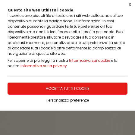
X
Questo sito web utilizza i cookie
I cookie sono piccoli file di testo che i siti web collocano sul tuo
dispositivo durante la navigazione. Le informazioni in essi
Home
Porte, Finestre, Infissi, Arredamento
PORTE INTERNE MODERNE IMIC
Lacc
contenute possono riguardare te, le tue preferenze o il tuo
dispositivo ma non ti identificano sotto il profilo personale. Puoi
liberamente prestare, rifiutare o revocare il tuo consenso in
qualsiasi momento, personalizzando le tue preferenze. La scelta
di accettare tutti i cookie ti offre certamente la completezza di
navigazione di questo sito web.
Per saperne di più, leggi la nostra
Informativa sui cookie
e la
nostra
Informativa sulla privacy
ACCETTA TUTTI I COOKIE
Personalizza preferenze