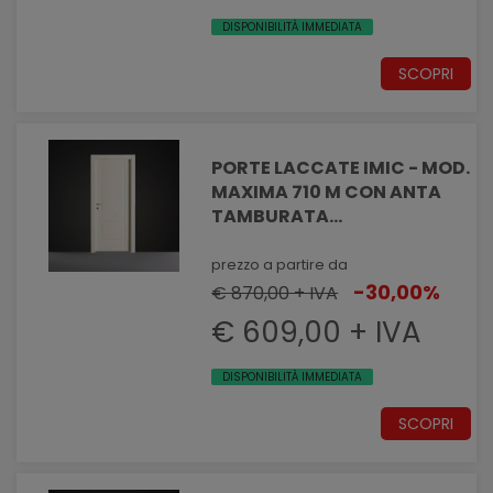
DISPONIBILITÀ IMMEDIATA
SCOPRI
PORTE LACCATE IMIC - MOD.
MAXIMA 710 M CON ANTA
TAMBURATA
PANTOGRAFATA EFFETTO
MASSELLATO
prezzo a partire da
-30,00%
€ 870,00 + IVA
€ 609,00 + IVA
DISPONIBILITÀ IMMEDIATA
SCOPRI