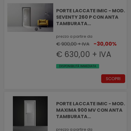
PORTE LACCATE IMIC - MOD.
SEVENTY 260 P CON ANTA
TAMBURATA
PANTOGRAFATA LINEE
DIAGONALI
prezzo a partire da
-30,00%
€ 900,00 + IVA
€ 630,00 + IVA
DISPONIBILITÀ IMMEDIATA
SCOPRI
PORTE LACCATE IMIC - MOD.
MAXIMA 900 MV CON ANTA
TAMBURATA
PANTOGRAFATA EFFETTO
MASSELLATO CON VANO
prezzo a partire da