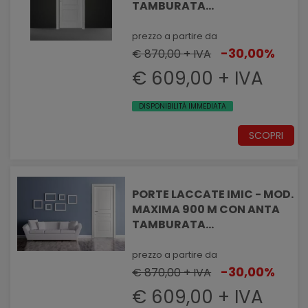
TAMBURATA
PANTOGRAFATA EFFETTO
MASSELLATO
prezzo a partire da
-30,00%
€ 870,00 + IVA
€ 609,00 + IVA
DISPONIBILITÀ IMMEDIATA
SCOPRI
PORTE LACCATE IMIC - MOD.
MAXIMA 900 M CON ANTA
TAMBURATA
PANTOGRAFATA EFFETTO
MASSELLATO
prezzo a partire da
-30,00%
€ 870,00 + IVA
€ 609,00 + IVA