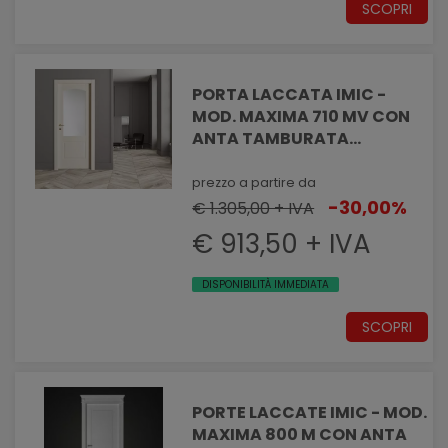
SCOPRI
PORTA LACCATA IMIC -
MOD. MAXIMA 710 MV CON
ANTA TAMBURATA
PANTOGRAFATA EFFETTO
MASSELLATO CON VANO
prezzo a partire da
VETRO
-30,00%
€ 1.305,00 + IVA
€ 913,50 + IVA
DISPONIBILITÀ IMMEDIATA
SCOPRI
PORTE LACCATE IMIC - MOD.
MAXIMA 800 M CON ANTA