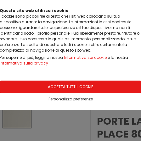
Questo sito web utilizza i cookie
I cookie sono piccoli file di testo che i siti web collocano sul tuo
dispositivo durante la navigazione. Le informazioni in essi contenute
possono riguardare te, le tue preferenze o il tuo dispositivo ma non ti
identificano sotto il profilo personale. Puoi liberamente prestare, rifiutare o
revocare il tuo consenso in qualsiasi momento, personalizzando le tue
preferenze. La scelta di accettare tutti i cookie ti offre certamente la
completezza di navigazione di questo sito web.
Per saperne di più, leggi la nostra
Informativa sui cookie
e la nostra
EDAMENTO SU MISURA
REALIZZAZIONI
TESTIMONIANZ
Informativa sulla privacy
RNE MODERNE IMIC
Laccate
ACCETTA TUTTI I COOKIE
Personalizza preferenze
ULTIMO PEZZO
PORTE L
PLACE 8