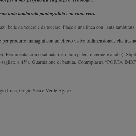
o con anta tamburata pantografata con vano vetro.
i spazi, belle da vedere e da toccare. Place è una linea con l'anta tamb
sico per produrre immagini con un effetto visivo tridimensionale che tras
e): Ferramenta cromo-satinata (serratura patent e cerniere anuba). Stipi
sono tagliate a 45°). Guarnizione di battuta. Contropiastra “PORTA IM
igio Luce, Grigio Seta e Verde Agave.