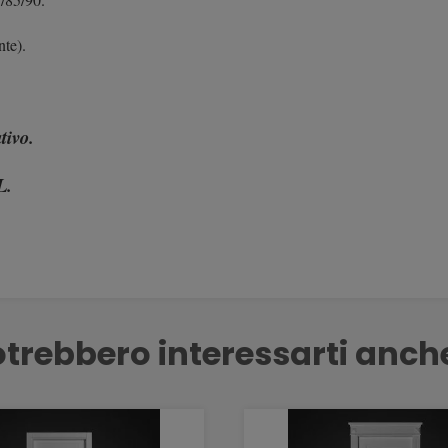
nte).
tivo.
L.
trebbero interessarti anch