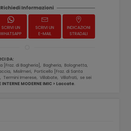
Richiedi Informazioni
SCRIVI UN
SCRIVI UN
INDICAZIONI
WHATSAPP
E-MAIL
STRADALI
CI DA:
a [Fraz. di Bagheria],
Bagheria,
Bolognetta,
accia,
Misilmeri,
Porticello [Fraz. di Santa
a,
Termini Imerese,
Villabate,
Villafrati,
se sei
 INTERNE MODERNE IMIC > Laccate
.