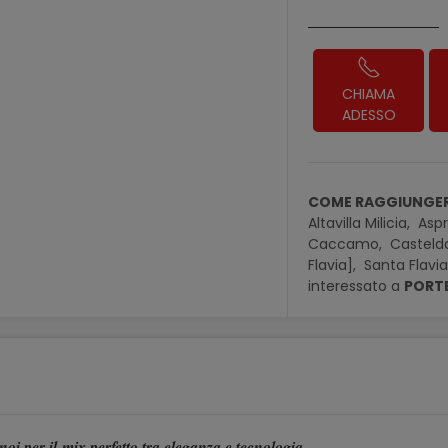
CHIAMA
ADESSO
COME RAGGIUNGER
Altavilla Milicia,
Aspr
Caccamo,
Casteld
Flavia],
Santa Flavi
interessato a
PORTE
i per il mix perfetto tra eleganza e tecnologia.