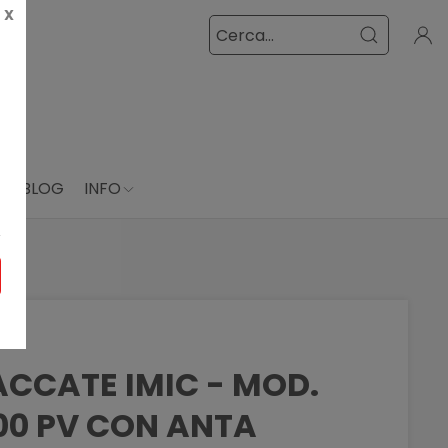
X
E
BLOG
INFO
ACCATE IMIC - MOD.
00 PV CON ANTA