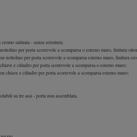
a cromo satinata - senza serratura;
nottolino per porta scorrevole a scomparsa o esterno muro, finitura otto
con nottolino per porta scorrevole a scomparsa esterno muro, finitura cr
 chiave e cilindro per porta scorrevole a scomparsa o esterno muro;
con chiave e cilindro per porta scorrevole a scomparsa esterno muro;
labili su tre assi - porta non assemblata.
5/85/90.