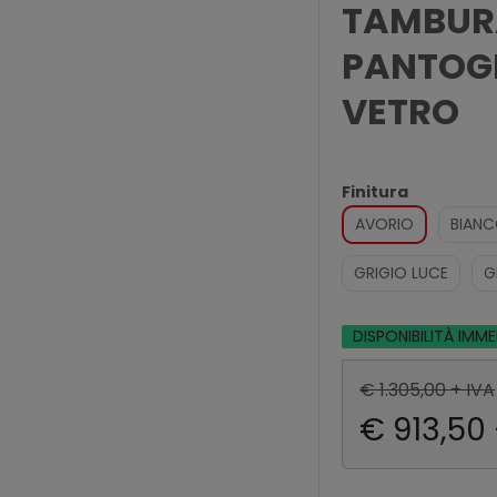
TAMBUR
PANTOG
VETRO
Finitura
AVORIO
BIAN
GRIGIO LUCE
G
DISPONIBILITÀ IMM
€ 1.305,00 + IVA
€ 913,50 