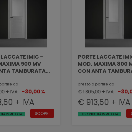
 LACCATE IMIC -
PORTE LACCATE IMI
IMA 900 MV
MOD. MAXIMA 800 MV
NTA TAMBURATA
CON ANTA TAMBUR
GRAFATA EFFETTO
PANTOGRAFATA EF
LLATO CON VANO
MASSELLATO CON 
partire da
prezzo a partire da
-30,00%
-30,
00 + IVA
VETRO
€ 1.305,00 + IVA
3,50 + IVA
€ 913,50 + IVA
SCOPRI
LITÀ IMMEDIATA
DISPONIBILITÀ IMMEDIATA