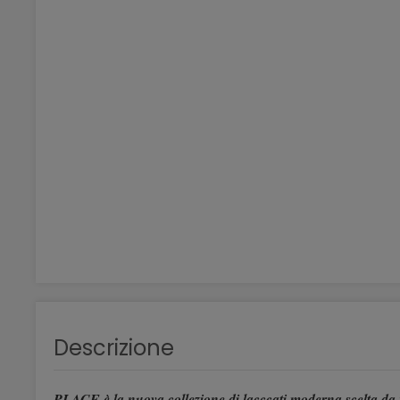
Descrizione
PLACE è la nuova collezione di lacccati moderna scelta da no