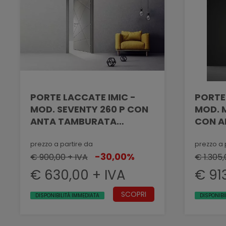
PORTE LACCATE IMIC -
PORTE
MOD. SEVENTY 260 P CON
MOD. MAX
ANTA TAMBURATA
CON A
PANTOGRAFATA LINEE
PANTO
DIAGONALI
MASSE
prezzo a partire da
prezzo a 
-30,00%
€ 900,00 + IVA
VETRO
€ 1.305,
€ 630,00 + IVA
€ 91
SCOPRI
DISPONIBILITÀ IMMEDIATA
DISPONIBI