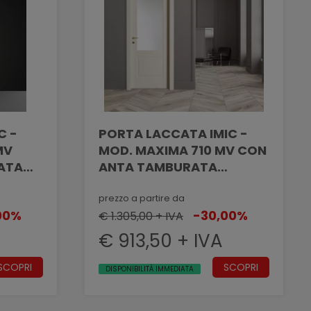
C -
PORTA LACCATA IMIC -
MOD. MAXIMA 710 MV CON
ATA
ANTA TAMBURATA
FETTO
PANTOGRAFATA EFFETTO
VANO
MASSELLATO CON VANO
prezzo a partire da
00%
-30,00%
VETRO
€ 1.305,00 + IVA
€ 913,50 + IVA
SCOPRI
SCOPRI
DISPONIBILITÀ IMMEDIATA