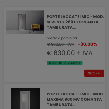
PORTE LACCATE IMIC - MOD.
SEVENTY 260 P CON ANTA
TAMBURATA
PANTOGRAFATA LINEE
DIAGONALI
prezzo a partire da
-30,00%
€ 900,00 + IVA
€ 630,00 + IVA
DISPONIBILITÀ IMMEDIATA
SCOPRI
PORTE LACCATE IMIC - MOD.
MAXIMA 900 MV CON ANTA
TAMBURATA