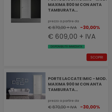
MAXIMA 800 M CON ANTA
TAMBURATA
PANTOGRAFATA EFFETTO
MASSELLATO
prezzo a partire da
-30,00%
€ 870,00 + IVA
€ 609,00 + IVA
DISPONIBILITÀ IMMEDIATA
SCOPRI
PORTE LACCATE IMIC - MOD.
MAXIMA 900 M CON ANTA
TAMBURATA
PANTOGRAFATA EFFETTO
MASSELLATO
prezzo a partire da
-30,00%
€ 870,00 + IVA