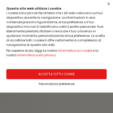
X
Questo sito web utilizza i cookie
I cookie sono piccoli file di testo che i siti web collocano sul tuo
dispositivo durante la navigazione. Le informazioni in essi
Home
Porte, Finestre, Infissi, Arredamento
PORTE INTERNE MODERNE IMIC
Lacc
contenute possono riguardare te, le tue preferenze o il tuo
dispositivo ma non ti identificano sotto il profilo personale. Puoi
liberamente prestare, rifiutare o revocare il tuo consenso in
qualsiasi momento, personalizzando le tue preferenze. La scelta
di accettare tutti i cookie ti offre certamente la completezza di
navigazione di questo sito web.
Per saperne di più, leggi la nostra
Informativa sui cookie
e la
nostra
Informativa sulla privacy
ACCETTA TUTTI I COOKIE
Personalizza preferenze