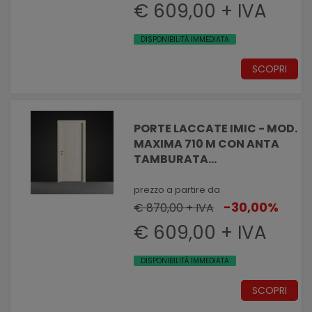
€ 609,00 + IVA
DISPONIBILITÀ IMMEDIATA
SCOPRI
PORTE LACCATE IMIC - MOD.
MAXIMA 710 M CON ANTA
TAMBURATA
PANTOGRAFATA EFFETTO
MASSELLATO
prezzo a partire da
-30,00%
€ 870,00 + IVA
€ 609,00 + IVA
DISPONIBILITÀ IMMEDIATA
SCOPRI