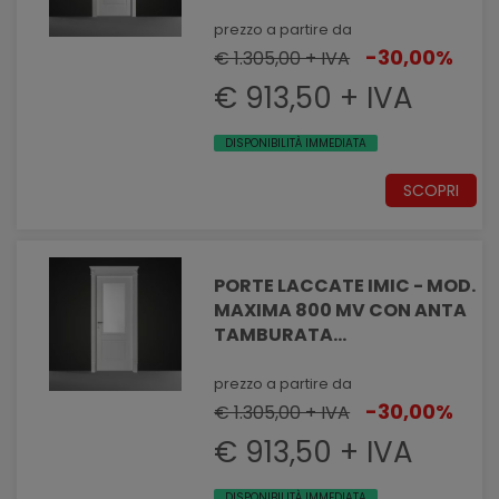
PANTOGRAFATA EFFETTO
MASSELLATO CON VANO
prezzo a partire da
VETRO
-30,00%
€ 1.305,00 + IVA
€ 913,50 + IVA
DISPONIBILITÀ IMMEDIATA
SCOPRI
PORTE LACCATE IMIC - MOD.
MAXIMA 800 MV CON ANTA
TAMBURATA
PANTOGRAFATA EFFETTO
MASSELLATO CON VANO
prezzo a partire da
VETRO
-30,00%
€ 1.305,00 + IVA
€ 913,50 + IVA
DISPONIBILITÀ IMMEDIATA