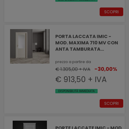
SCOPRI
PORTA LACCATA IMIC -
MOD. MAXIMA 710 MV CON
ANTA TAMBURATA
PANTOGRAFATA EFFETTO
MASSELLATO CON VANO
prezzo a partire da
VETRO
-30,00%
€ 1.305,00 + IVA
€ 913,50 + IVA
DISPONIBILITÀ IMMEDIATA
SCOPRI
PORTE LACCATE IMIC - MOD.