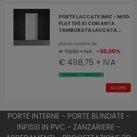
PORTE LACCATE IMIC - MOD.
FLAT 100 A1 CON ANTA
TAMBURATA LACCATA
NOBILITATA CON INSERTO IN
ALLUMINIO
prezzo a partire da
-30,00%
€ 712,50 + IVA
€ 498,75 + IVA
DISPONIBILITÀ IMMEDIATA
SCOPRI
PORTE INTERNE - PORTE BLINDATE -
INFISSI IN PVC - ZANZARIERE -