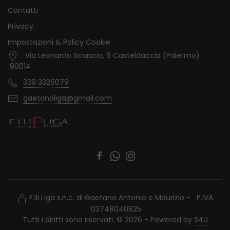
recupero fiscale
.
Contatti
Privacy
Impostazioni & Policy Cookie
RIPARAZIONE DI MOBILI, SERRAMENTI,
Via Leonardo Sciascia, 6 Casteldaccia (Palermo)
MANIGLIE O SERRATURE
90014
Ripariamo il vostro arredamento dalla sedia al
339 3326079
parquet, agli infissi.
gaetanoliga@gmail.com
In particolare effettuiamo interventi rapidi per
sbloccare una tapparella, riparare una finestra o
una porta, sostituire una maniglia, la
serratura, ecc.
RESTAURO DI MOBILI ANTICHI
F.lli Liga s.n.c. di Gaetano Antonio e Maurizio - P.IVA
03748040825
Tutti i diritti sono riservati. © 2026 - Powered by
S4U
L’arte del restauro nasce secoli fa: oggi noi