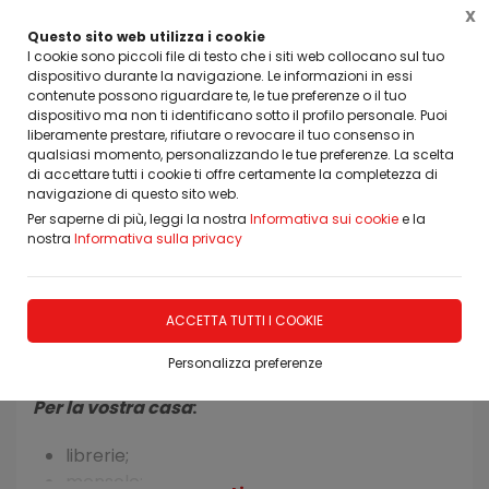
X
Questo sito web utilizza i cookie
I cookie sono piccoli file di testo che i siti web collocano sul tuo
dispositivo durante la navigazione. Le informazioni in essi
contenute possono riguardare te, le tue preferenze o il tuo
dispositivo ma non ti identificano sotto il profilo personale. Puoi
Home
Arredamenti su misura
Servizi
liberamente prestare, rifiutare o revocare il tuo consenso in
qualsiasi momento, personalizzando le tue preferenze. La scelta
di accettare tutti i cookie ti offre certamente la completezza di
REALIZZAZIONE DI MOBILI SU
navigazione di questo sito web.
Per saperne di più, leggi la nostra
MISURA PER CASA, UFFICIO, NEGOZIO
Informativa sui cookie
e la
nostra
Informativa sulla privacy
La Falegnameria F.lli Liga snc a Casteldaccia
realizza artigianalmente e su misura mobili e
ACCETTA TUTTI I COOKIE
soluzioni arredative che rispondano alle vostre
esigenze.
Personalizza preferenze
Per la vostra casa
:
librerie;
mensole;