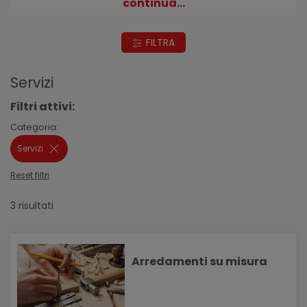
continua...
cassettiere;
scrivanie;
FILTRA
scale interne;
armadi;
armadi a muro;
Servizi
cabine armadio;
Filtri attivi:
armadiature;
mobili;
Categoria:
complementi di arredo su misura;
Servizi
arredamento d'interno;
arredamento per esterno;
Reset filtri
sedie;
3 risultati
tavoli;
cucine;
dispense;
bagni;
Arredamenti su misura
lavanderie;
camere da letto;