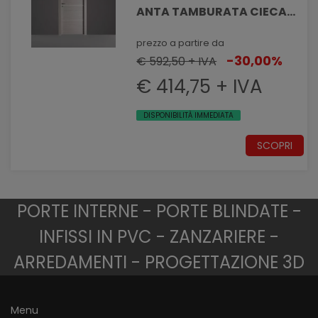
ANTA TAMBURATA CIECA
VEN. ORIZZONTALI E 3
INSERTI IN ALLUMINIO
prezzo a partire da
-30,00%
€ 592,50 + IVA
€ 414,75 + IVA
DISPONIBILITÀ IMMEDIATA
SCOPRI
PORTE INTERNE - PORTE BLINDATE -
INFISSI IN PVC - ZANZARIERE -
ARREDAMENTI - PROGETTAZIONE 3D
Menu