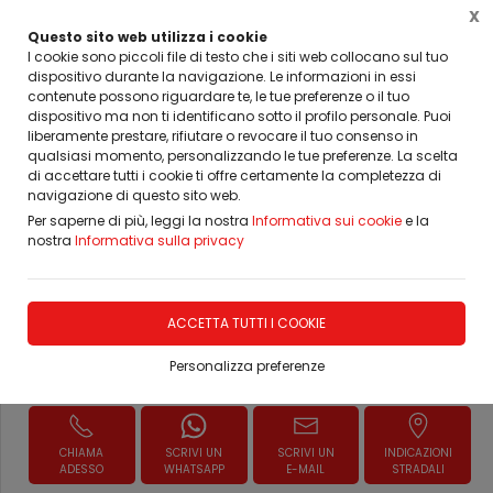
X
Questo sito web utilizza i cookie
I cookie sono piccoli file di testo che i siti web collocano sul tuo
dispositivo durante la navigazione. Le informazioni in essi
Home
Porte, Finestre, Infissi, Arredamento
PORTE INTERNE MODERNE IMIC
Lami
contenute possono riguardare te, le tue preferenze o il tuo
dispositivo ma non ti identificano sotto il profilo personale. Puoi
liberamente prestare, rifiutare o revocare il tuo consenso in
qualsiasi momento, personalizzando le tue preferenze. La scelta
di accettare tutti i cookie ti offre certamente la completezza di
navigazione di questo sito web.
PORTE IN LAMINATINO IMIC
Per saperne di più, leggi la nostra
Informativa sui cookie
e la
nostra
Informativa sulla privacy
DISPONIBILITÀ IMMEDIATA
ACCETTA TUTTI I COOKIE
Personalizza preferenze
Richiedi Informazioni
CHIAMA
SCRIVI UN
SCRIVI UN
INDICAZIONI
ADESSO
WHATSAPP
E-MAIL
STRADALI