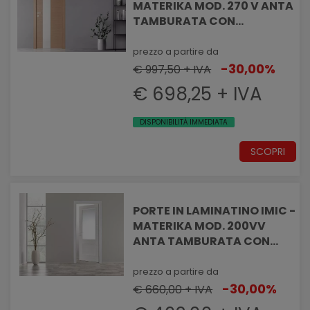
MATERIKA MOD. 270 V ANTA
TAMBURATA CON
VENATURA ORIZZONTALE E
VETRO TEMPERATO
prezzo a partire da
SATINATO
-30,00%
€ 997,50 + IVA
€ 698,25 + IVA
DISPONIBILITÀ IMMEDIATA
SCOPRI
PORTE IN LAMINATINO IMIC -
MATERIKA MOD. 200VV
ANTA TAMBURATA CON
FODERA INFERIORE E VANO
VETRO SUPERIORE
prezzo a partire da
-30,00%
€ 660,00 + IVA