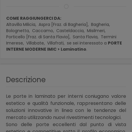
COME RAGGIUNGERCI DA:
Altavilla Milicia,
Aspra [Fraz. di Bagheria],
Bagheria,
Bolognetta,
Caccamo,
Casteldaccia,
Misilmeri,
Porticello [Fraz. di Santa Flavia],
Santa Flavia,
Termini
Imerese,
Villabate,
Villafrati,
se sei interessato a
PORTE
INTERNE MODERNE IMIC > Laminatino
.
Descrizione
Le porte in laminato per interni coniugano valore
estetico e qualità funzionale, rappresentano delle
soluzioni innovative in linea con le tendenze del
mercato utilizzando nuovi rivestimenti tecnologici.
Sono delle porte eccellenti dal punto di vista
estetico e competitive sotto il profilo economico.