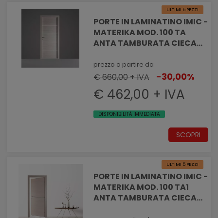
ULTIMI 5 PEZZI
PORTE IN LAMINATINO IMIC -
MATERIKA MOD. 100 TA
ANTA TAMBURATA CIECA
VEN. ORIZZONTALI E 4
INSERTI IN ALLUMINIO
prezzo a partire da
-30,00%
€ 660,00 + IVA
€ 462,00 + IVA
DISPONIBILITÀ IMMEDIATA
SCOPRI
ULTIMI 5 PEZZI
PORTE IN LAMINATINO IMIC -
MATERIKA MOD. 100 TA1
ANTA TAMBURATA CIECA
VEN. ORIZZONTALI E 1