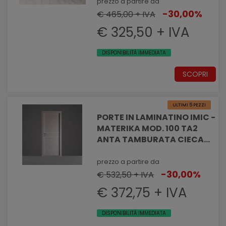
INSERTO IN ALLUMINIO
prezzo a partire da
-30,00%
€ 465,00 + IVA
€ 325,50 + IVA
DISPONIBILITÀ IMMEDIATA
SCOPRI
ULTIMI 5 PEZZI
PORTE IN LAMINATINO IMIC -
MATERIKA MOD. 100 TA2
ANTA TAMBURATA CIECA
VEN. ORIZZONTALI E 2
INSERTI IN ALLUMINIO
prezzo a partire da
-30,00%
€ 532,50 + IVA
€ 372,75 + IVA
DISPONIBILITÀ IMMEDIATA